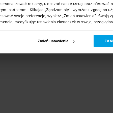
personalizować reklamy, ulepszać nasze usługi oraz oferować n
nym przyłączu wody w budynku – tak, aby miękka woda trafiała do całej instal
aniem się kamienia kotłowego. To nie tylko poprawa komfortu użytkowania, al
zymi partnerami. Klikając „Zgadzam się”, wyrażasz zgodę na u
stosować swoje preferencje, wybierz „Zmień ustawienia”. Swoją
ncie, modyfikując ustawienia ciasteczek w swojej przeglądar
Zmień ustawienia
ZAA