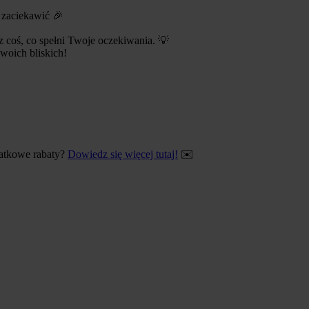
 zaciekawić 🎉
z coś, co spełni Twoje oczekiwania. 💡
woich bliskich!
odatkowe rabaty?
Dowiedz się więcej tutaj!
✉️