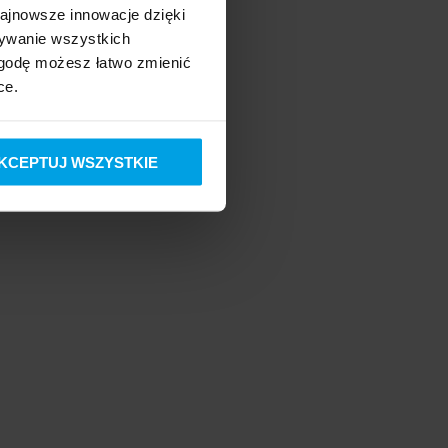
ajnowsze innowacje dzięki
acji. Oznacza to 
e również realne 
żywanie wszystkich
 zgodę możesz łatwo zmienić
ce.
KCEPTUJ WSZYSTKIE