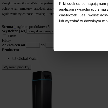
Pliki cookies pomagają nam 
Zmiękczacze Global Water projektowane są jako rozwiązania do pracy na głów
ochronę rur, armatury, urządzeń grzewczych oraz sprzętów AGD przed odkład
analizom i współpracy z nas
wydłużenie żywotności instalacji i urządzeń.
ciasteczek. Jeśli wolisz do
lub wycofać w dowolnym mome
Strona
1
ogółem produktów: 5
Wyświetlaj wg
Filtry
Filtry
Zakres cen od
do
Producent
Global Water