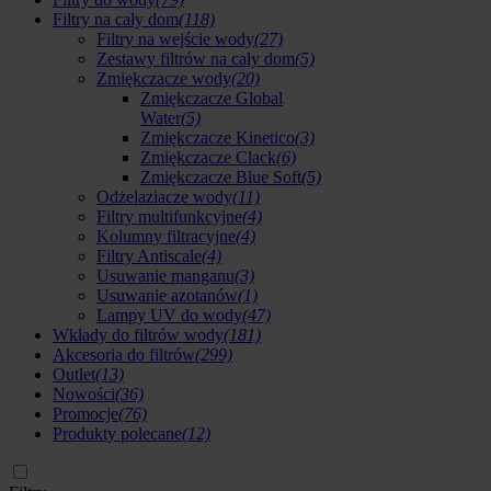
Filtry na cały dom
(118)
Filtry na wejście wody
(27)
Zestawy filtrów na cały dom
(5)
Zmiękczacze wody
(20)
Zmiękczacze Global
Water
(5)
Zmiękczacze Kinetico
(3)
Zmiękczacze Clack
(6)
Zmiękczacze Blue Soft
(5)
Odżelaziacze wody
(11)
Filtry multifunkcyjne
(4)
Kolumny filtracyjne
(4)
Filtry Antiscale
(4)
Usuwanie manganu
(3)
Usuwanie azotanów
(1)
Lampy UV do wody
(47)
Wkłady do filtrów wody
(181)
Akcesoria do filtrów
(299)
Outlet
(13)
Nowości
(36)
Promocje
(76)
Produkty polecane
(12)