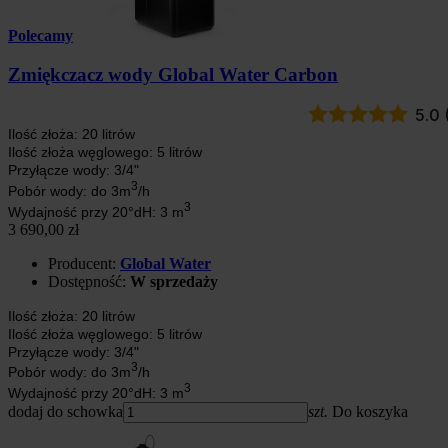
Polecamy
Zmiękczacz wody Global Water Carbon
5.0 
Ilość złoża: 20 litrów
Ilość złoża węglowego: 5 litrów
Przyłącze wody: 3/4"
3
Pobór wody: do 3m
/h
3
Wydajność przy 20°dH: 3 m
3 690,00 zł
Producent:
Global Water
Dostępność:
W sprzedaży
Ilość złoża: 20 litrów
Ilość złoża węglowego: 5 litrów
Przyłącze wody: 3/4"
3
Pobór wody: do 3m
/h
3
Wydajność przy 20°dH: 3 m
dodaj do schowka
szt.
Do koszyka