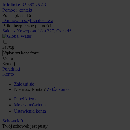
Infolinia:
32 360 25 43
Pomoc i kontakt
Pon. - pt. 8 - 16
Darmowa i szybka dostawa
Blik i bezpieczne płatności
Salon - Nowopogońska 227, Czeladź
Szukaj
Menu
Szukaj
Poradniki
Konto
Zaloguj się
Nie masz konta ?
Załóż konto
Panel klienta
Moje zamówienia
Ustawienia konta
Schowek
0
Twój schowek jest pusty