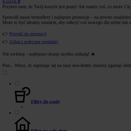
Koszyk
0
Przykro nam, że Twój koszyk jest pusty! Ale mamy coś, co może Cię
Sprawdź nasze bestsellery i najlepsze promocje – na pewno znajdzies
Może to być idealny moment, aby odkryć coś nowego dla siebie lub s
👉
Przejdź do promocji
👉
Zobacz polecane produkty
Nie zwlekaj – najlepsze okazje szybko znikają! 🔥
Psst... Wiesz, że zapisując się na nasz newsletter, możesz zgarnąć d
Filtry do wody
Filtry na cały dom