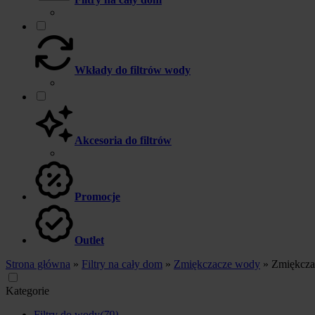
Wkłady do filtrów wody
Akcesoria do filtrów
Promocje
Outlet
Strona główna
»
Filtry na cały dom
»
Zmiękczacze wody
»
Zmiękcza
Kategorie
Filtry do wody
(79)