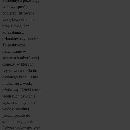
kuchennych pozwalają 
w łatwy sposób 
pobierać filtrowaną 
wodę bezpośrednio 
przy zlewie, bez 
korzystania z 
dzbanków czy butelek. 
To praktyczne 
rozwiązanie w 
systemach odwróconej 
osmozy, w których 
czysta woda trafia do 
osobnego kanału i nie 
miesza się z wodą 
użytkową. Dzięki temu 
jeden ruch dźwignią 
wystarcza, aby nalać 
wodę o stabilnej 
jakości prosto do 
szklanki czy garnka. 
Dobrze wykonany kran 