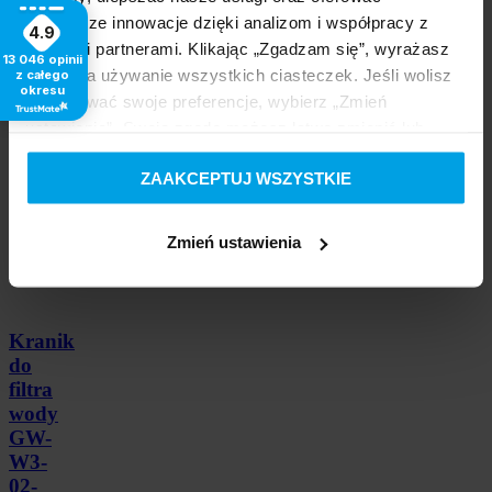
najnowsze innowacje dzięki analizom i współpracy z
4.9
szt.
naszymi partnerami. Klikając „Zgadzam się”, wyrażasz
Do
13 046
opinii
koszyka
zgodę na używanie wszystkich ciasteczek. Jeśli wolisz
z całego
okresu
dostosować swoje preferencje, wybierz „Zmień
ustawienia”. Swoją zgodę możesz łatwo zmienić lub
wycofać w dowolnym momencie, modyfikując ustawienia
ZAAKCEPTUJ WSZYSTKIE
ciasteczek w swojej przeglądarce.
Zmień ustawienia
Kranik
do
filtra
wody
GW-
W3-
02-