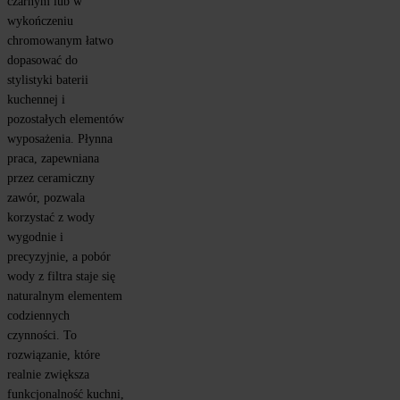
czarnym lub w 
wykończeniu 
chromowanym łatwo 
dopasować do 
stylistyki baterii 
kuchennej i 
pozostałych elementów 
wyposażenia. Płynna 
praca, zapewniana 
przez ceramiczny 
zawór, pozwala 
korzystać z wody 
wygodnie i 
precyzyjnie, a pobór 
wody z filtra staje się 
naturalnym elementem 
codziennych 
czynności. To 
rozwiązanie, które 
realnie zwiększa 
funkcjonalność kuchni, 