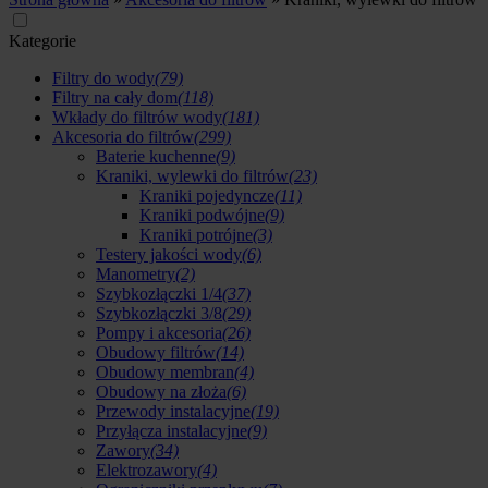
Kategorie
Filtry do wody
(79)
Filtry na cały dom
(118)
Wkłady do filtrów wody
(181)
Akcesoria do filtrów
(299)
Baterie kuchenne
(9)
Kraniki, wylewki do filtrów
(23)
Kraniki pojedyncze
(11)
Kraniki podwójne
(9)
Kraniki potrójne
(3)
Testery jakości wody
(6)
Manometry
(2)
Szybkozłączki 1/4
(37)
Szybkozłączki 3/8
(29)
Pompy i akcesoria
(26)
Obudowy filtrów
(14)
Obudowy membran
(4)
Obudowy na złoża
(6)
Przewody instalacyjne
(19)
Przyłącza instalacyjne
(9)
Zawory
(34)
Elektrozawory
(4)