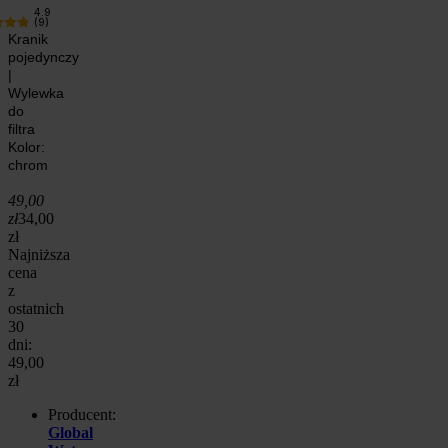
4.9
(9)
Kranik
pojedynczy
|
Wylewka
do
filtra
Kolor:
chrom
49,00
zł
34,00
zł
Najniższa
cena
z
ostatnich
30
dni:
49,00
zł
Producent:
Global