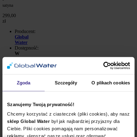
satyna
299,00
zł
Producent:
Global
Water
Dostępność:
W
sprzedaży
Rodzaj:
potrójny
Materiał:
Zgoda
Szczegóły
O plikach cookies
stal
nierdzewna
Kolor:
srebrny
Szanujemy Twoją prywatność!
-
Chcemy korzystać z ciasteczek (pliki cookies), aby nasz
satyna
sklep Global Water
był jak najbardziej przyjazny dla
dodaj
Ciebie. Pliki cookies pomagają nam personalizować
do
schowka
reklamy, ulepszać nasze usługi oraz oferować