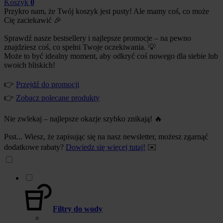
Koszyk
0
Przykro nam, że Twój koszyk jest pusty! Ale mamy coś, co może
Cię zaciekawić 🎉
Sprawdź nasze bestsellery i najlepsze promocje – na pewno
znajdziesz coś, co spełni Twoje oczekiwania. 💡
Może to być idealny moment, aby odkryć coś nowego dla siebie lub
swoich bliskich!
👉
Przejdź do promocji
👉
Zobacz polecane produkty
Nie zwlekaj – najlepsze okazje szybko znikają! 🔥
Psst... Wiesz, że zapisując się na nasz newsletter, możesz zgarnąć
dodatkowe rabaty?
Dowiedz się więcej tutaj!
✉️
Filtry do wody