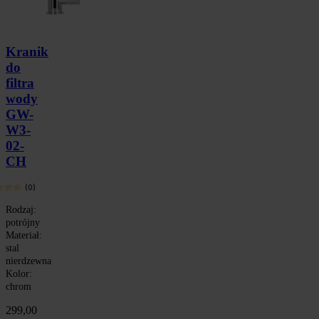
Kranik
do
filtra
wody
GW-
W3-
02-
CH
(0)
Rodzaj:
potrójny
Materiał:
stal
nierdzewna
Kolor:
chrom
299,00