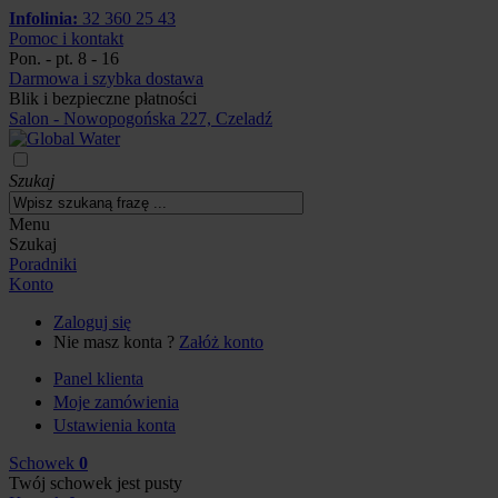
Infolinia:
32 360 25 43
Pomoc i kontakt
Pon. - pt. 8 - 16
Darmowa i szybka dostawa
Blik i bezpieczne płatności
Salon - Nowopogońska 227, Czeladź
Szukaj
Menu
Szukaj
Poradniki
Konto
Zaloguj się
Nie masz konta ?
Załóż konto
Panel klienta
Moje zamówienia
Ustawienia konta
Schowek
0
Twój schowek jest pusty