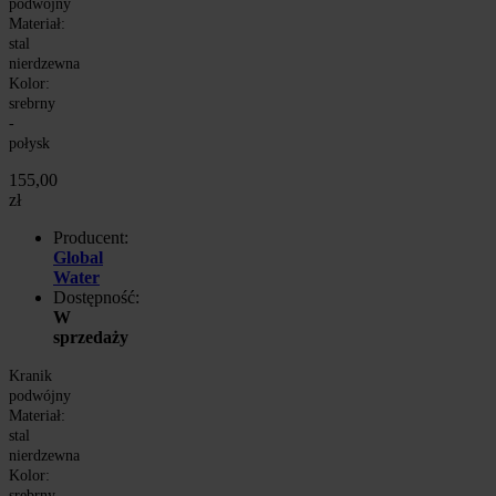
podwójny
Materiał:
stal
nierdzewna
Kolor:
srebrny
-
połysk
155,00
zł
Producent:
Global
Water
Dostępność:
W
sprzedaży
Kranik
podwójny
Materiał:
stal
nierdzewna
Kolor:
srebrny