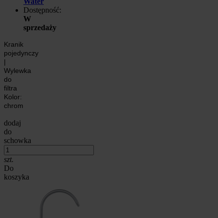
Water
Dostępność:
W
sprzedaży
Kranik
pojedynczy
|
Wylewka
do
filtra
Kolor:
chrom
dodaj
do
schowka
szt.
Do
koszyka