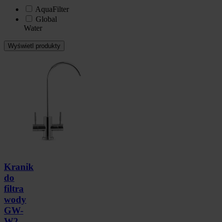
AquaFilter
Global
Water
Kranik
do
filtra
wody
GW-
W2-