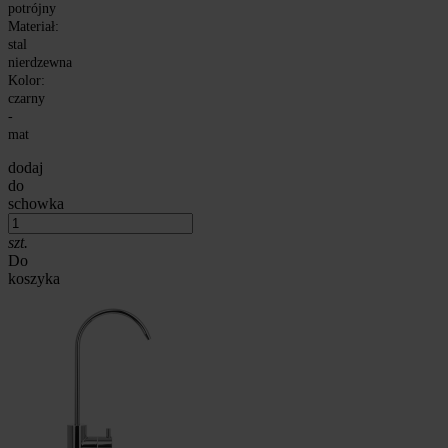
potrójny
Materiał:
stal
nierdzewna
Kolor:
czarny
-
mat
dodaj
do
schowka
szt.
Do
koszyka