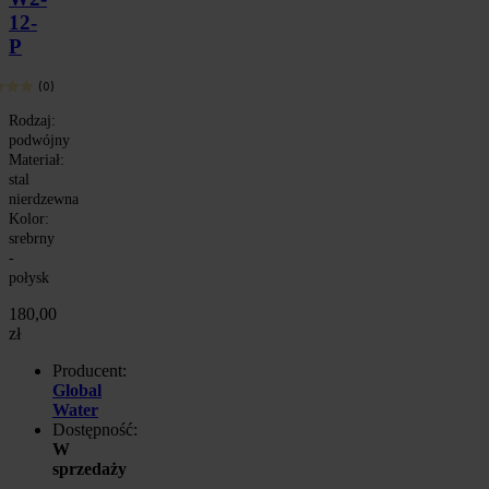
12-
P
(0)
Rodzaj:
podwójny
Materiał:
stal
nierdzewna
Kolor:
srebrny
-
połysk
180,00
zł
Producent:
Global
Water
Dostępność:
W
sprzedaży