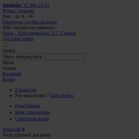
Infolinia:
32 360 25 43
Pomoc i kontakt
Pon. - pt. 8 - 16
Darmowa i szybka dostawa
Blik i bezpieczne płatności
Salon - Nowopogońska 227, Czeladź
Szukaj
Menu
Szukaj
Poradniki
Konto
Zaloguj się
Nie masz konta ?
Załóż konto
Panel klienta
Moje zamówienia
Ustawienia konta
Schowek
0
Twój schowek jest pusty