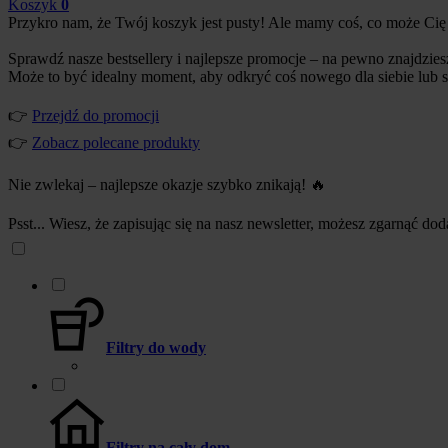
Koszyk
0
Przykro nam, że Twój koszyk jest pusty! Ale mamy coś, co może Cię
Sprawdź nasze bestsellery i najlepsze promocje – na pewno znajdzies
Może to być idealny moment, aby odkryć coś nowego dla siebie lub s
👉
Przejdź do promocji
👉
Zobacz polecane produkty
Nie zwlekaj – najlepsze okazje szybko znikają! 🔥
Psst... Wiesz, że zapisując się na nasz newsletter, możesz zgarnąć d
Filtry do wody
Filtry na cały dom