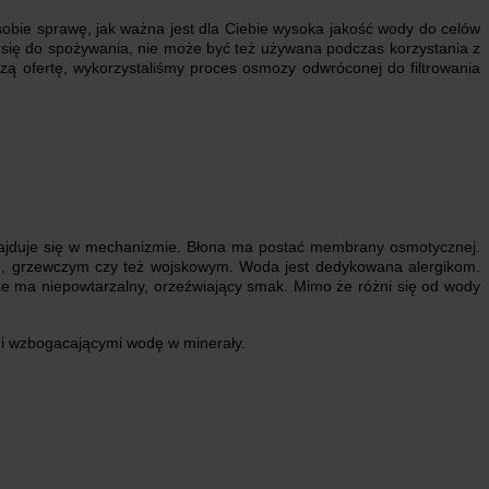
obie sprawę, jak ważna jest dla Ciebie wysoka jakość wody do celów
e się do spożywania, nie może być też używana podczas korzystania z
szą ofertę, wykorzystaliśmy proces osmozy odwróconej do filtrowania
znajduje się w mechanizmie. Błona ma postać membrany osmotycznej.
, grzewczym czy też wojskowym. Woda jest dedykowana alergikom.
że ma niepowtarzalny, orzeźwiający smak. Mimo że różni się od wody
mi wzbogacającymi wodę w minerały.