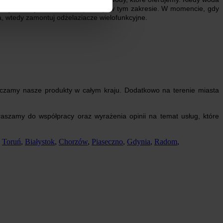
się z firmą, która świadczy usługi w tym zakresie. W momencie, gdy
, wtedy zamontuj odżelaziacze wielofunkcyjne.
rczamy nasze produkty w całym kraju. Dodatkowo na terenie miasta
aszamy do współpracy oraz wyrażenia opinii na temat usług, które
,
Toruń
,
Białystok
,
Chorzów
,
Piaseczno
,
Gdynia
,
Radom
,