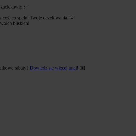
 zaciekawić 🎉
z coś, co spełni Twoje oczekiwania. 💡
woich bliskich!
odatkowe rabaty?
Dowiedz się więcej tutaj!
✉️