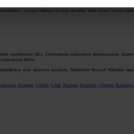
Kiedy woda ma śmierdzący zapach z innych powodów, wtedy skontaktuj 
arkowodoru, możesz walczyć na dwa sposoby. Jeśli śmierci zimna woda
ie wymienione filtry. Zamówienia realizujemy błyskawicznie, dosta
 wybranych filtrów.
a współpracę oraz okazane zaufanie. Natomiast Nowych Klientów zapr
atowice
,
Kraków
,
Lublin
,
Łódź
,
Poznań
,
Szczecin
,
Olsztyn
,
Rzeszów