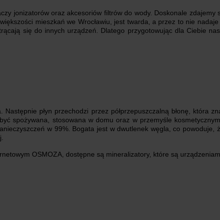
czy jonizatorów oraz akcesoriów filtrów do wody. Doskonale zdajemy s
większości mieszkań we Wrocławiu, jest twarda, a przez to nie nadaj
trącają się do innych urządzeń. Dlatego przygotowując dla Ciebie na
a. Następnie płyn przechodzi przez półprzepuszczalną błonę, która 
 być spożywana, stosowana w domu oraz w przemyśle kosmetycznym
z zanieczyszczeń w 99%. Bogata jest w dwutlenek węgla, co powoduje, 
j.
ternetowym OSMOZA, dostępne są mineralizatory, które są urządzenia