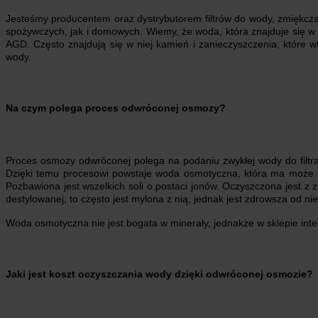
Jesteśmy producentem oraz dystrybutorem filtrów do wody, zmiękcza
spożywczych, jak i domowych. Wiemy, że woda, która znajduje się w 
AGD. Często znajdują się w niej kamień i zanieczyszczenia, które w
wody.
Na czym polega proces odwróconej osmozy?
Proces osmozy odwróconej polega na podaniu zwykłej wody do filtr
Dzięki temu procesowi powstaje woda osmotyczna, która ma może
Pozbawiona jest wszelkich soli o postaci jonów. Oczyszczona jest 
destylowanej, to często jest mylona z nią, jednak jest zdrowsza od nie
Woda osmotyczna nie jest bogata w minerały, jednakże w sklepie in
Jaki jest koszt oczyszczania wody dzięki odwróconej osmozie?