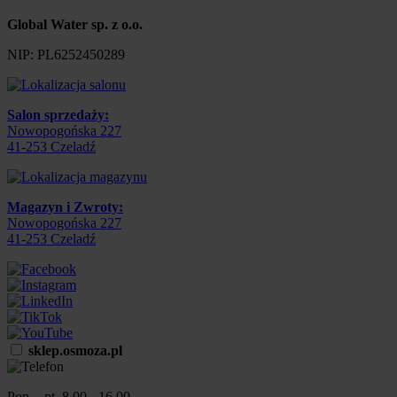
Global Water sp. z o.o.
NIP:
PL6252450289
Salon sprzedaży:
Nowopogońska 227
41-253
Czeladź
Magazyn i Zwroty:
Nowopogońska 227
41-253
Czeladź
sklep.osmoza.pl
Pon. - pt. 8.00 - 16.00