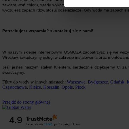
zawiera woń chloru, wtedy wykorzystaj wkłady węglowe do filtrów. 
wyczujesz zapach rdzy, stosuj odżelaziacze. Gdy woda ma zapach si
Potrzebujesz wsparcia? skontaktuj się z nami!
W naszym sklepie internetowym OSMOZA zaopatrzysz się we wszystk
Wrocław, świadczymy usługi w zakresie instalowania oraz montowania
Jeśli jesteś naszym stałym Klientem, serdecznie dziękujemy Ci z
świadczymy.
Filtry do wody w innych miastach:
Warszawa
,
Bydgoszcz
,
Gdańsk
,
K
Częstochowa
,
Kielce
,
Koszalin
,
Opole
,
Płock
Przejdź do strony głównej
4.9
Na podstawie
13 046
opinii
z całego okresu