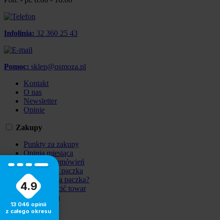
Infolinia:
32 360 25 43
Pomoc:
sklep@osmoza.pl
Kontakt
O nas
Newsletter
Opinie
Zakupy
Punkty za zakupy
Opinia miesiąca
Wysyłka zamówień
Bezpieczna paczka
Uszkodzona paczka?
4.9
Chcę zwrócić towar
Reklamacja
13 046
opinii
z całego okresu
Informacje