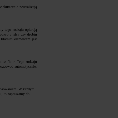
 skutecznie neutralizują
my tego rodzaju opierają
 pokroju rdzy czy drobin
Ostatnim elementem jest
ież fluor. Tego rodzaju
pracować automatycznie.
astosowaniem. W każdym
mu, to zapraszamy do