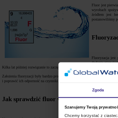
Fluor jest pierw
wyrobach spożyw
źródłem jest h
postanowiliśmy p
Fluoryza
Fluoryzacja jes
dodanie pierwia
Kilka lat później rozwiązanie to zaczęło być popularne w Europie i ostateczn
Założenia fluoryzacji były bardzo proste. Celem wprowadzenia pierwiastka d
i poprawić ich odporność na czynniki próchnicowe. Po pewnym czasie okazało
Zgoda
Jak sprawdzić fluor w wodzie?
Szanujemy Twoją prywatnoś
Chcemy korzystać z ciastecz