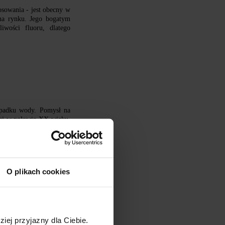
osowania - jest obecny w
na rynku. Jego bogatym
wości fluoru, dlatego
ypadku wody. Pomysł na
cej w połowie XX wieku.
o wzmocnić szkliwo zębów
rganizm człowieka.
O plikach cookies
ziej przyjazny dla Ciebie.