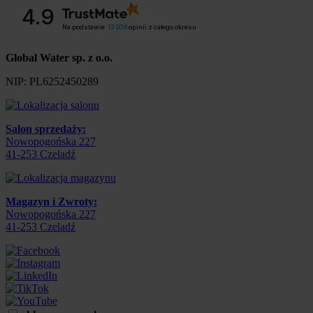
4.9
Na podstawie
13 039
opinii
z całego okresu
Global Water sp. z o.o.
NIP:
PL6252450289
Salon sprzedaży:
Nowopogońska 227
41-253
Czeladź
Magazyn i Zwroty:
Nowopogońska 227
41-253
Czeladź