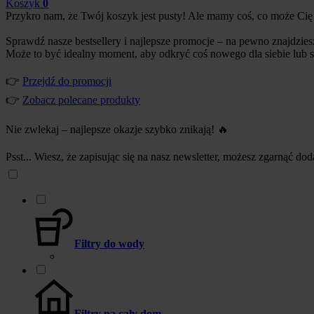
Koszyk
0
Przykro nam, że Twój koszyk jest pusty! Ale mamy coś, co może Cię
Sprawdź nasze bestsellery i najlepsze promocje – na pewno znajdzies
Może to być idealny moment, aby odkryć coś nowego dla siebie lub s
👉
Przejdź do promocji
👉
Zobacz polecane produkty
Nie zwlekaj – najlepsze okazje szybko znikają! 🔥
Psst... Wiesz, że zapisując się na nasz newsletter, możesz zgarnąć d
Filtry do wody
Filtry na cały dom