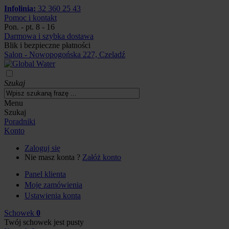
Infolinia:
32 360 25 43
Pomoc i kontakt
Pon. - pt. 8 - 16
Darmowa i szybka dostawa
Blik i bezpieczne płatności
Salon - Nowopogońska 227, Czeladź
Szukaj
Menu
Szukaj
Poradniki
Konto
Zaloguj się
Nie masz konta ?
Załóż konto
Panel klienta
Moje zamówienia
Ustawienia konta
Schowek
0
Twój schowek jest pusty