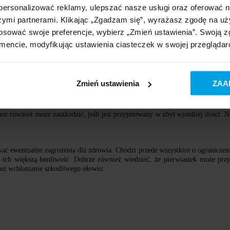
jest pobranie próbki, a następnie oddanie jej do laboratorium. Nie każdy ma
personalizować reklamy, ulepszać nasze usługi oraz oferować n
em jest test na fluor w wodzie. Zwykle jest to prosty test paskowy, który 
zymi partnerami. Klikając „Zgadzam się”, wyrażasz zgodę na u
wę określoną przez producenta. Co ciekawe, tym sposobem można dowiedzieć
trach odnośnie twardości, pH czy alkaliczności.
stosować swoje preferencje, wybierz „Zmień ustawienia”. Swoją
ncie, modyfikując ustawienia ciasteczek w swojej przeglądar
szkodliwy?
Zmień ustawienia
ZAA
 jego szkodliwością? Ostatnimi czasy wiele mówi się o negatywnym działaniu 
luor również może zaszkodzić, jeśli jest przyjmowany w zbyt wysokiej ilości. 
wać ewentualne zagrożenia dla zdrowia. Chodzi przede wszystkim o ogranicze
ich większą łamliwość. Dobrze również wiedzieć, że pierwiastek może przy
też wchłanianie szkodliwego ołowiu.