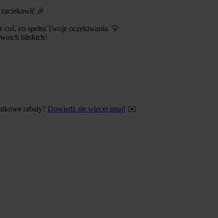
 zaciekawić 🎉
z coś, co spełni Twoje oczekiwania. 💡
woich bliskich!
odatkowe rabaty?
Dowiedz się więcej tutaj!
✉️