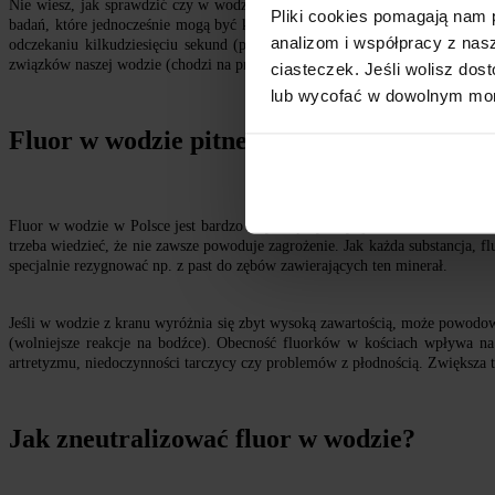
Nie wiesz, jak sprawdzić czy w wodzie jest fluor? Najlepszym rozwiązaniem 
Pliki cookies pomagają nam 
badań, które jednocześnie mogą być kosztowne. Z tego powodu dobrym pomysł
analizom i współpracy z nas
odczekaniu kilkudziesięciu sekund (prawdopodobnie) zmieni kolor na bar
związków naszej wodzie (chodzi na przykład o żelazo, miedź) oraz jej parame
ciasteczek. Jeśli wolisz do
lub wycofać w dowolnym mome
Fluor w wodzie pitnej w Polsce - czy jest 
Fluor w wodzie w Polsce jest bardzo często spotykany, jednak o co chodzi z
trzeba wiedzieć, że nie zawsze powoduje zagrożenie. Jak każda substancja, f
specjalnie rezygnować np. z past do zębów zawierających ten minerał.
Jeśli w wodzie z kranu wyróżnia się zbyt wysoką zawartością, może powodo
(wolniejsze reakcje na bodźce). Obecność fluorków w kościach wpływa na 
artretyzmu, niedoczynności tarczycy czy problemów z płodnością. Zwiększa 
Jak zneutralizować fluor w wodzie?