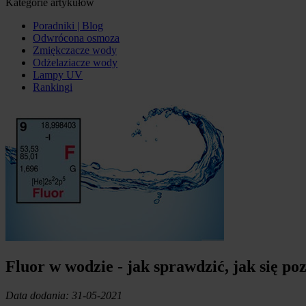
Kategorie artykułów
Poradniki | Blog
Odwrócona osmoza
Zmiękczacze wody
Odżelaziacze wody
Lampy UV
Rankingi
Fluor w wodzie - jak sprawdzić, jak się po
Data dodania: 31-05-2021