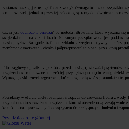
Zastanawiasz się, jak usunąć fluor z wody? Wymaga to przede wszystkim zast
ten pierwiastek, jednak najczęściej poleca się systemy do odwróconej osmoz
Czym jest
odwrócona osmoza
? To metoda filtrowania, która wyróżnia się 
swoje działanie na kilku filtrach. Na samym początku woda jest poddawana 
piasku, pyłów. Następnie trafia do wkładu z węglem aktywnym, który popr
membrana osmotyczna - cienka i półprzepuszczalna błona, przez którą przeni
Filtr węglowy opisaliśmy pokrótce przed chwilą (jest częścią systemów o
urządzenia są montowane najczęściej przy głównym ujęciu wody, dzięki cz
Wymagają cyklicznych regeneracji, które mogą odbywać się samodzielnie, 
Posiadamy w ofercie wiele rozwiązań służących do usuwania fluoru z wody.
przypadku są to sprawdzone urządzenia, które skutecznie oczyszczają wodę w ca
kontaktu - nasi pracownicy dobiorą system do predyspozycji budynku i zap
Przejdź do strony głównej