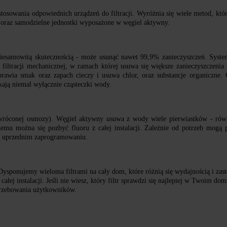
osowania odpowiednich urządzeń do filtracji. Wyróżnia się wiele metod, które
y oraz samodzielne jednostki wyposażone w węgiel aktywny.
niesamowitą skutecznością - może usunąć nawet 99,9% zanieczyszczeń. Syste
filtracji mechanicznej, w ramach której usuwa się większe zanieczyszczenia
awia smak oraz zapach cieczy i usuwa chlor, oraz substancje organiczne. 
kają niemal wyłącznie cząsteczki wody.
dwróconej osmozy). Węgiel aktywny usuwa z wody wiele pierwiastków - równ
emu można się pozbyć fluoru z całej instalacji. Zależnie od potrzeb mogą 
po uprzednim zaprogramowaniu.
 Dysponujemy wieloma filtrami na cały dom, które różnią się wydajnością i z
łej instalacji. Jeśli nie wiesz, który filtr sprawdzi się najlepiej w Twoim do
otrzebowania użytkowników.