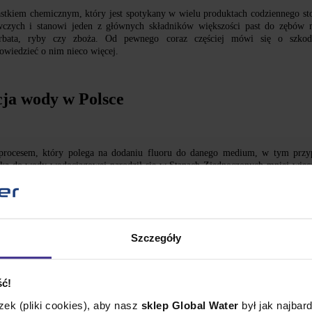
iastkiem chemicznym, który jest spotykany w wielu produktach codziennego st
czych i stanowi jeden z głównych składników większości past do zębów 
erbata, ryby czy zboża. Od pewnego coraz częściej mówi się o szkodli
owiedzieć o nim nieco więcej.
cja wody w Polsce
t procesem, który polega na dodaniu fluoru do danego medium, w tym prz
stka do wody wodociągowej narodził się w Stanach Zjednoczonych mniej wię
ie doszło do fluoryzacji wody w Polsce.
o wody było zwiększenie ilości dostarczanego fluoru do jamy ustnej. Miało t
 się jednak, że wysokie stężenie fluoru w wodzie pitnej może źle działać na o
Szczegóły
ć!
ek (pliki cookies), aby nasz
sklep Global Water
był jak najbard