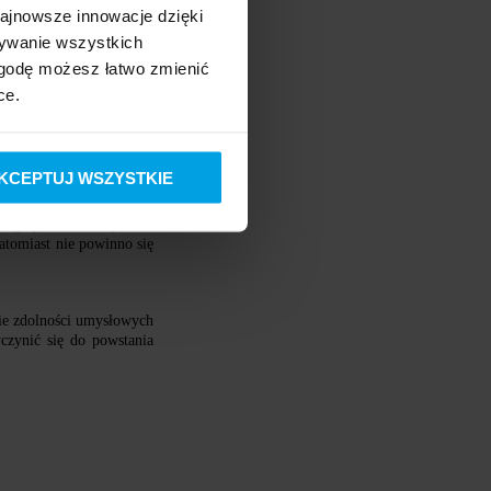
 jednak dostęp do takich
ajnowsze innowacje dzięki
po zamoczeniu w cieczy i
żywanie wszystkich
 się o obecności innych
 zgodę możesz łatwo zmienić
ce.
KCEPTUJ WSZYSTKIE
tego pierwiastka, jednak
Natomiast nie powinno się
nie zdolności umysłowych
czynić się do powstania